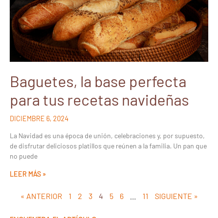
Baguetes, la base perfecta
para tus recetas navideñas
DICIEMBRE 6, 2024
La Navidad es una época de unión, celebraciones y, por supuesto,
de disfrutar deliciosos platillos que reúnen a la familia. Un pan que
no puede
LEER MÁS »
« ANTERIOR
1
2
3
4
5
6
…
11
SIGUIENTE »