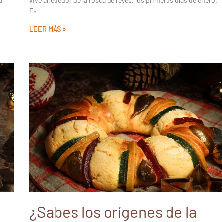
a
vive alrededor de la rosca de reyes, los primeros días de enero.
Es
LEER MÁS »
¿Sabes los orígenes de la