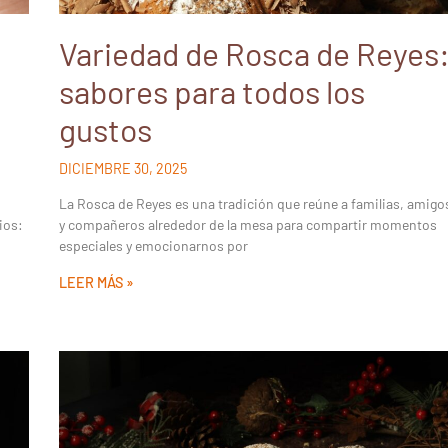
Variedad de Rosca de Reyes
sabores para todos los
gustos
DICIEMBRE 30, 2025
La Rosca de Reyes es una tradición que reúne a familias, amigo
ios:
y compañeros alrededor de la mesa para compartir momentos
especiales y emocionarnos por
LEER MÁS »