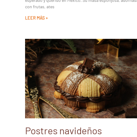
esperado y querido en México. Su masa esponjosa, adornad
con frutas, ates
LEER MÁS »
Postres navideños