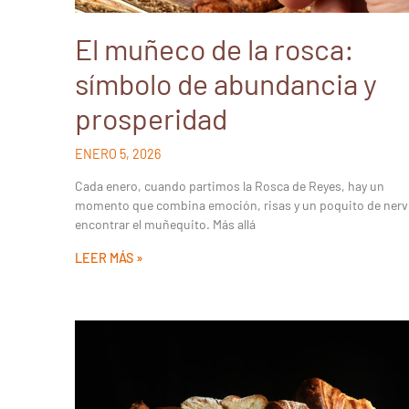
El muñeco de la rosca:
símbolo de abundancia y
prosperidad
ENERO 5, 2026
Cada enero, cuando partimos la Rosca de Reyes, hay un
momento que combina emoción, risas y un poquito de nerv
encontrar el muñequito. Más allá
LEER MÁS »