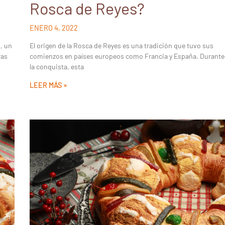
Rosca de Reyes?
ENERO 4, 2022
, un
El origen de la Rosca de Reyes es una tradición que tuvo sus
ras
comienzos en países europeos como Francia y España. Durante
la conquista, esta
LEER MÁS »