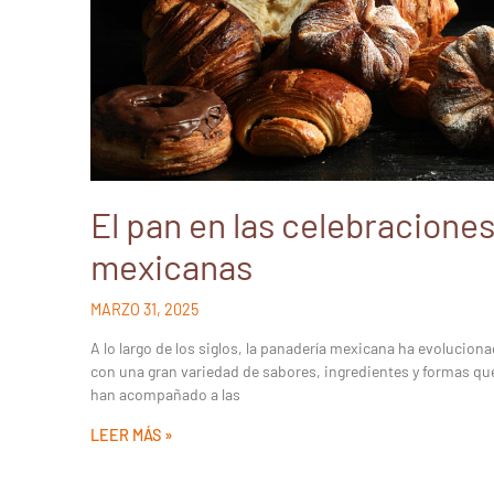
El pan en las celebracione
mexicanas
MARZO 31, 2025
A lo largo de los siglos, la panadería mexicana ha evolucion
con una gran variedad de sabores, ingredientes y formas qu
han acompañado a las
LEER MÁS »