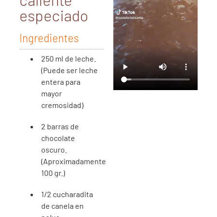
especiado
Ingredientes
250 ml de leche.
(Puede ser leche
entera para
mayor
cremosidad)
2 barras de
chocolate
oscuro.
(Aproximadamente
100 gr.)
1/2 cucharadita
de canela en