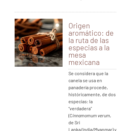
Origen
aromático: de
la ruta de las
especias a la
mesa
mexicana
Se considera que la
canela se usa en
panadería procede,
históricamente, de dos
especias: la
“verdadera”
(C
innamomum verum
,
de Sri
Lanka/India/Myanmar) y