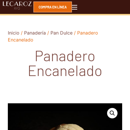
COMPRA EN LÍNEA
Inicio
/
Panadería
/
Pan Dulce
/ Panadero
Encanelado
Panadero
Encanelado