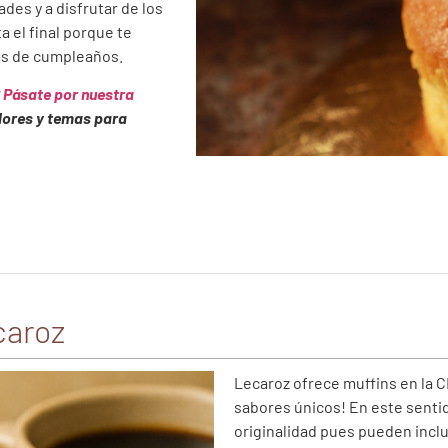
des y a disfrutar de los
 el final porque te
as de cumpleaños.
?
Pásate por nuestra
lores y temas para
caroz
Lecaroz ofrece muffins en la 
sabores únicos! En este sentid
originalidad pues pueden incl