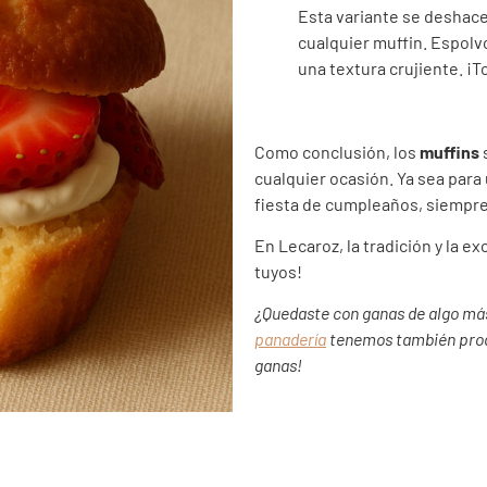
Esta variante se deshace
cualquier muffin. Espolv
una textura crujiente. ¡
Como conclusión, los
muffins
s
cualquier ocasión. Ya sea par
fiesta de cumpleaños, siempre
En Lecaroz, la tradición y la e
tuyos!
¿Quedaste con ganas de algo más
panadería
tenemos también produ
ganas!