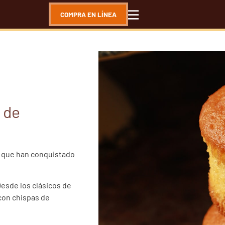
COMPRA EN LÍNEA
 de
s que han conquistado
Desde los clásicos de
con chispas de