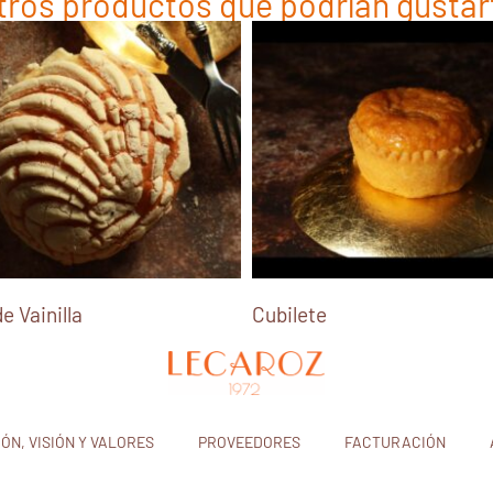
tros productos que podrían gustar
e Vainilla
Cubilete
IÓN, VISIÓN Y VALORES
PROVEEDORES
FACTURACIÓN