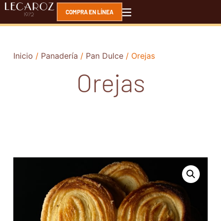
COMPRA EN LÍNEA
Inicio
/
Panadería
/
Pan Dulce
/ Orejas
Orejas