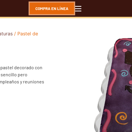
COMPRA EN LÍNEA
aturas
/ Pastel de
 pastel decorado con
 sencillo pero
umpleaños y reuniones