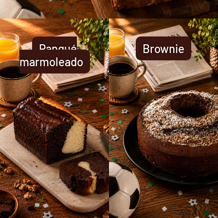
Panqué
Brownie
marmoleado