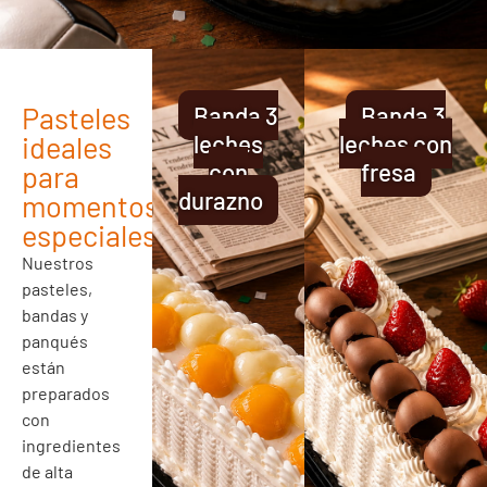
Pasteles
Banda 3
Banda 3
ideales
leches
leches con
con
fresa
para
durazno
momentos
especiales
Nuestros
pasteles,
bandas y
panqués
están
preparados
con
ingredientes
de alta