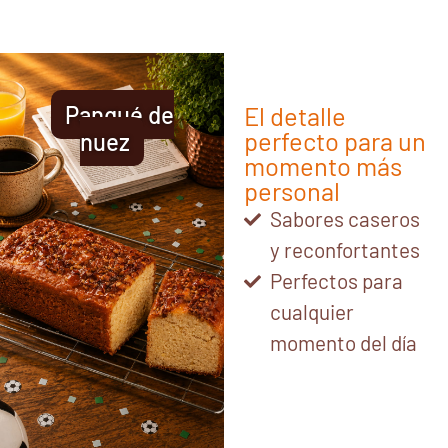
Panqué de
El detalle
perfecto para un
nuez
momento más
personal
Sabores caseros
y reconfortantes
Perfectos para
cualquier
momento del día